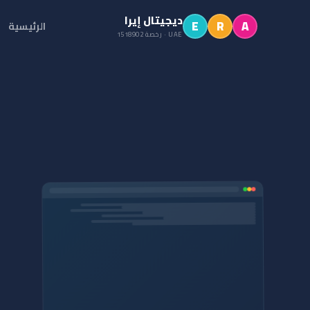
ديجيتال إيرا
E
R
A
الرئيسية
UAE · رخصة 1518902