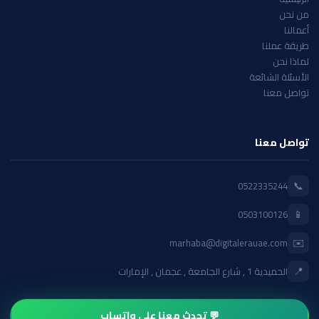
من نحن
أعمالنا
طريقة عملنا
لماذا نحن
الأسئلة الشائعة
تواصل معنا
تواصل معنا
📞
0522335244
📱
0503100126
✉️
marhaba@digitalerauae.com
📍
الحميدية 1 , شارع الجامعة , عجمان , الإمارات
💬 تحدث معنا على واتساب