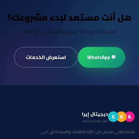
هل أنت مستعد لبدء مشروعك؟
انضم لأكثر من 120 عميل وثقوا بنا في الإمارات.
استعرض الخدمات
💬 WhatsApp
ديجيتال إيرا
E
R
A
حلول رقمية متكاملة
نشاط رقمي مرخص من دائرة الاقتصاد والسياحة في دبي