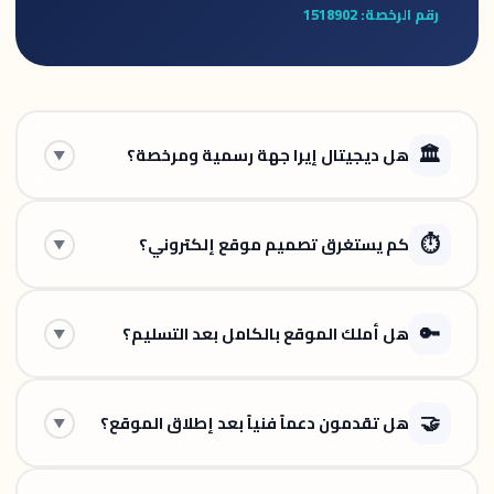
رقم الرخصة: 1518902
🏛️
هل ديجيتال إيرا جهة رسمية ومرخصة؟
▼
⏱️
كم يستغرق تصميم موقع إلكتروني؟
▼
🔑
هل أملك الموقع بالكامل بعد التسليم؟
▼
🤝
هل تقدمون دعماً فنياً بعد إطلاق الموقع؟
▼