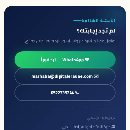
الأسئلة الشائعة
لم تجد إجابتك؟
تواصل معنا مباشرة عبر واتساب وسيرد فريقنا خلال دقائق.
💬 WhatsApp — نرد فوراً
✉️ marhaba@digitalerauae.com
📞 0522335244
ترخيصنا الرسمي
🏛️ دائرة الاقتصاد والسياحة — دبي