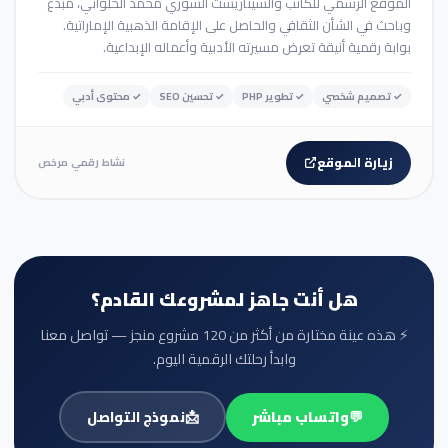
الموقع الرسمي للكاتب والسيناريست السوري محمد الحلواني، مبدع
وباحث في الشأن الثقافي والحاصل على الإقامة الذهبية الإماراتية.
بوابة رقمية أنيقة تعرض مسيرته الأدبية وأعماله الإبداعية.
✓
تصميم شخصي
✓
تطوير PHP
✓
تحسين SEO
✓
محتوى أدبي
زيارة الموقع
نشاط رقمي مرخص
هل أنت جاهز لمشروعك القادم؟
⚡ هذه عينة مختارة من أكثر من 120 مشروع منجز — تواصل معنا
وابدأ رحلتك الرقمية اليوم.
💬
واتساب مباشر
📩
نموذج التواصل