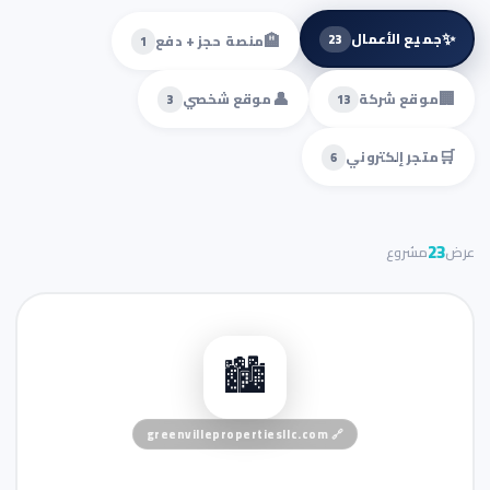
✨
🏨
جميع الأعمال
23
منصة حجز + دفع
1
👤
🏢
موقع شركة
موقع شخصي
3
13
🛒
متجر إلكتروني
6
23
عرض
مشروع
🏢 موقع شركة
🏙️
greenvillepropertiesllc.com
🔗