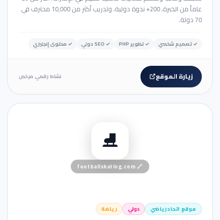
عاماً من الخبرة، 200+ ندوة دولية، وتدريب أكثر من 10,000 محترف في
70 دولة.
✓
تصميم شخصي
✓
تطوير PHP
✓
SEO دولي
✓
محتوى إنجليزي
زيارة الموقع
نشاط رقمي مرخص
🏢 موقع شركة
⛸️
footballskating.com
🔗
موقع اتحاد رياضي
دولي
رياضة