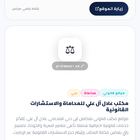
زيارة الموقع
نشاط رقمي مرخص
🏢 موقع شركة
⚖️
prolawyer.ae
🔗
موقع قانوني
محاماة
دبي
مكتب عادل آل علي للمحاماة والاستشارات
القانونية
موقع مكتب قانوني متكامل في دبي للمحامي عادل آل علي، يُقدّم
خدمات قانونية احترافية شاملة بأعلى معايير السرية والجودة. تصميم
راقٍ يعكس مكانة المكتب ويُيسّر حجز الاستشارات القانونية عبر الإنترنت.