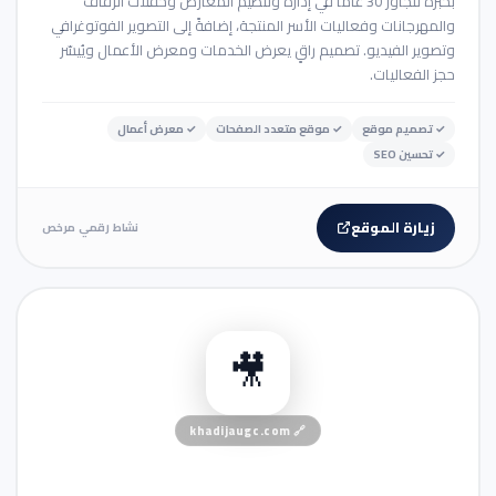
بخبرة تتجاوز 30 عاماً في إدارة وتنظيم المعارض وحفلات الزفاف
والمهرجانات وفعاليات الأسر المنتجة، إضافةً إلى التصوير الفوتوغرافي
وتصوير الفيديو. تصميم راقٍ يعرض الخدمات ومعرض الأعمال ويُيسّر
حجز الفعاليات.
✓
تصميم موقع
✓
موقع متعدد الصفحات
✓
معرض أعمال
✓
تحسين SEO
زيارة الموقع
نشاط رقمي مرخص
👤 موقع شخصي
🎥
khadijaugc.com
🔗