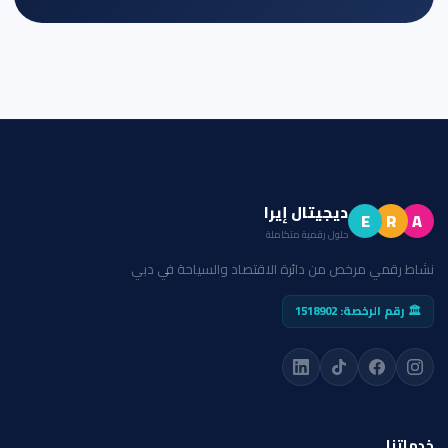
ديجيتال إيرا
E
R
A
حلول رقمية متكاملة
نشاط رقمي مرخص من دائرة الاقتصاد والسياحة في دبي
🏛️ رقم الرخصة: 1518902
خدماتنا