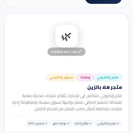
🛒 متجر إلكتروني
🌿
halablzain.com
🔗
متجر إلكتروني
إمارات
تسوق إلكتروني
متجر هلا بالزين
متجر إلكتروني متكامل في الإمارات يُقدّم منتجات مختارة بعناية
لعملائه. تصميم احترافي متميز بواجهة تسوق سلسة، ومنظومة إدارة
منتجات متكاملة تُمكّن صاحب المتجر من التحكم الكامل.
✓
متجر إلكتروني
✓
نظام إدارة
✓
بوابة دفع
✓
تحسين SEO