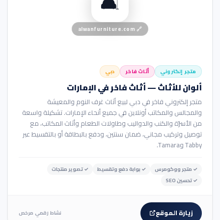
🛋️
alwanfurniture.com
🔗
متجر إلكتروني
أثاث فاخر
دبي
ألوان للأثاث — أثاث فاخر في الإمارات
متجر إلكتروني فاخر في دبي لبيع أثاث غرف النوم والمعيشة
والمجالس والمكاتب أونلاين في جميع أنحاء الإمارات. تشكيلة واسعة
من الأسرّة والكنب والدواليب وطاولات الطعام وأثاث المكاتب، مع
توصيل وتركيب مجاني، ضمان سنتين، ودفع بالبطاقة أو بالتقسيط عبر
Tabby وTamara.
✓
متجر ووكومرس
✓
بوابة دفع وتقسيط
✓
تصوير منتجات
✓
تحسين SEO
زيارة الموقع
نشاط رقمي مرخص