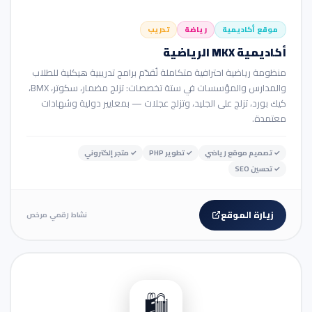
موقع أكاديمية
رياضة
تدريب
أكاديمية MKX الرياضية
منظومة رياضية احترافية متكاملة تُقدّم برامج تدريبية هيكلية للطلاب
والمدارس والمؤسسات في ستة تخصصات: تزلج مضمار، سكوتر، BMX،
كيك بورد، تزلج على الجليد، وتزلج عجلات — بمعايير دولية وشهادات
معتمدة.
✓
تصميم موقع رياضي
✓
تطوير PHP
✓
متجر إلكتروني
✓
تحسين SEO
زيارة الموقع
نشاط رقمي مرخص
🛒 متجر إلكتروني
🛍️