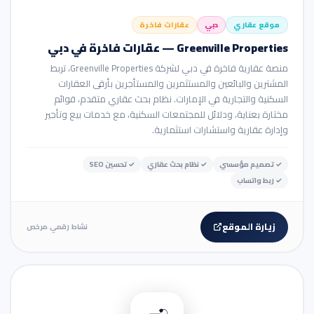
موقع عقاري
دبي
عقارات فاخرة
Greenville Properties — عقارات فاخرة في دبي
منصة عقارية فاخرة في دبي لشركة Greenville Properties، تربط
المشترين والبائعين والمستثمرين والمستأجرين بأرقى العقارات
السكنية والتجارية في الإمارات. نظام بحث عقاري متقدم، قوائم
مختارة بعناية، ودلائل للمجتمعات السكنية، مع خدمات بيع وتأجير
وإدارة عقارية واستشارات استثمارية.
✓
تصميم مؤسسي
✓
نظام بحث عقاري
✓
تحسين SEO
✓
ربط واتساب
زيارة الموقع
نشاط رقمي مرخص
🛒 متجر إلكتروني