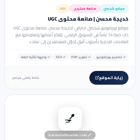
موقع شخصي
صانعة محتوى
UGC
خديجة محسن | صانعة محتوى UGC
موقع بورتفوليو شخصي احترافي لخديجة محسن، صانعة محتوى UGC
ذات خبرة 14 عاماً في التسويق الرقمي. يُقدّم أعمالها وتعاوناتها مع
العلامات التجارية بأسلوب أنيق يُحوّل المشاهدين إلى عملاء.
✓
تصميم بورتفوليو
✓
تطوير PHP
✓
SEO
✓
واجهة ثنائية اللغة
زيارة الموقع
نشاط رقمي مرخص
🛒 متجر إلكتروني
💅
basmatalmualim.com
🔗