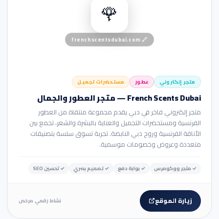
🌹
frenchscentsdubai.com
🔗
متجر إلكتروني
عطور
مستحضرات تجميل
French Scents Dubai — متجر العطور والجمال
متجر إلكتروني فاخر في دبي يقدم مجموعة منتقاة من العطور
الفرنسية ومستحضرات التجميل والعناية بالبشرة والشعر، تجمع بين
الأناقة الفرنسية وروح دبي النابضة. تجربة تسوق سلسة بتصنيفات
متعددة وعروض وخصومات موسمية.
✓
متجر ووكومرس
✓
بوابة دفع
✓
تصميم بصري
✓
تحسين SEO
زيارة الموقع
نشاط رقمي مرخص