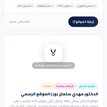
✓
تصميم قانوني
✓
تطوير PHP
✓
حجز استشارة
✓
تحسين SEO
زيارة الموقع
نشاط رقمي مرخص
👤 موقع شخصي
🏅
mehdi-salmanpour.com
🔗
موقع شخصي
قيادة رياضية
إمارات
الدكتور مهدي سلمان بور | الموقع الرسمي
موقع شخصي رسمي لقائد رياضي دولي ورئيس اتحاد ومدرب دولي
معتمد وكاتب ومنظم فعاليات عالمية مقيم في الإمارات. أكثر من 25