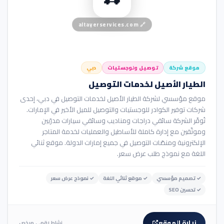
altayerservices.com
🔗
موقع شركة
توصيل ولوجستيات
دبي
الطيار الأصيل لخدمات التوصيل
موقع مؤسسي لشركة الطيار الأصيل لخدمات التوصيل في دبي، إحدى
شركات توفير الكوادر للوجستيات والتوصيل للميل الأخير في الإمارات.
تُوفّر الشركة سائقي دراجات ومناديب وسائقي سيارات مدرّبين
وموثّقين مع إدارة كاملة للأساطيل والعمليات لخدمة المتاجر
الإلكترونية ومنصّات التوصيل في جميع إمارات الدولة. موقع ثنائي
اللغة مع نموذج طلب عرض سعر.
✓
تصميم مؤسسي
✓
موقع ثنائي اللغة
✓
نموذج عرض سعر
✓
تحسين SEO
زيارة الموقع
نشاط رقمي مرخص