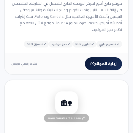
موقع طبي أنيق لمركز البوصلة الطبي للتجميل في الشارقة، المتخصص
في إزالة الشعر بالليزر ونحت القوام وعلاجات البشرة والشعر وحقن
التجميل بأحدث الأجهزة العالمية مثل Candela وFotona، تحت إشراف
أخصائية أمراض جلدية بخبرة تتجاوز 14 عاماً. موقع ثنائي اللغة مع
نظام حجز المواعيد.
✓
تصميم طبي
✓
تطوير PHP
✓
حجز مواعيد
✓
تحسين SEO
زيارة الموقع
نشاط رقمي مرخص
🏨 منصة حجز
🏡
montanahatta.com
🔗