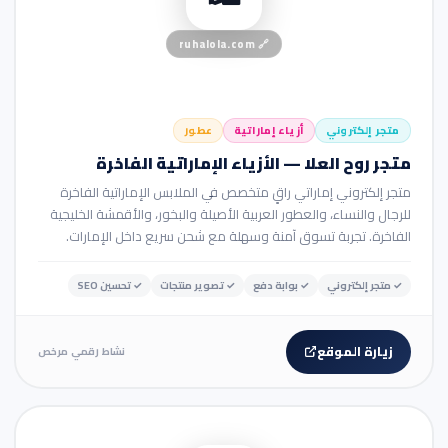
ruhalola.com
🔗
متجر إلكتروني
أزياء إماراتية
عطور
متجر روح العلا — الأزياء الإماراتية الفاخرة
متجر إلكتروني إماراتي راقٍ متخصص في الملابس الإماراتية الفاخرة
للرجال والنساء، والعطور العربية الأصيلة والبخور، والأقمشة الخليجية
الفاخرة. تجربة تسوق آمنة وسهلة مع شحن سريع داخل الإمارات.
✓
متجر إلكتروني
✓
بوابة دفع
✓
تصوير منتجات
✓
تحسين SEO
زيارة الموقع
نشاط رقمي مرخص
🛒 متجر إلكتروني