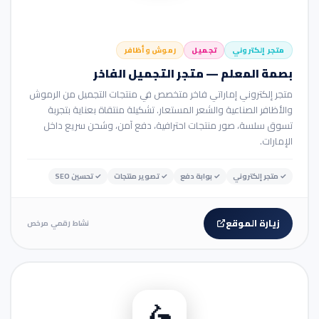
متجر إلكتروني
تجميل
رموش وأظافر
بصمة المعلم — متجر التجميل الفاخر
متجر إلكتروني إماراتي فاخر متخصص في منتجات التجميل من الرموش
والأظافر الصناعية والشعر المستعار. تشكيلة منتقاة بعناية بتجربة
تسوق سلسة، صور منتجات احترافية، دفع آمن، وشحن سريع داخل
الإمارات.
✓
متجر إلكتروني
✓
بوابة دفع
✓
تصوير منتجات
✓
تحسين SEO
زيارة الموقع
نشاط رقمي مرخص
🏢 موقع شركة
🛵