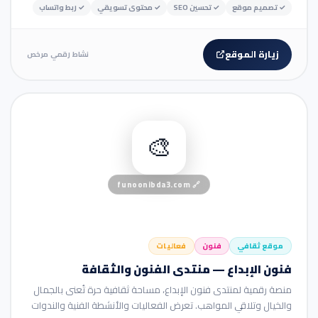
✓
تصميم موقع
✓
تحسين SEO
✓
محتوى تسويقي
✓
ربط واتساب
زيارة الموقع
نشاط رقمي مرخص
🏢 موقع شركة
🎨
funoonibda3.com
🔗
موقع ثقافي
فنون
فعاليات
فنون الإبداع — منتدى الفنون والثقافة
منصة رقمية لمنتدى فنون الإبداع، مساحة ثقافية حرة تُعنى بالجمال
والخيال وتلاقي المواهب. تعرض الفعاليات والأنشطة الفنية والندوات