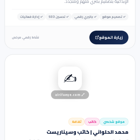
الإبداعية بتصميم بصري ملهم ومتجدد.
✓
تصميم موقع
✓
جاليري رقمي
✓
تحسين SEO
✓
إدارة فعاليات
زيارة الموقع
نشاط رقمي مرخص
👤 موقع شخصي
✍️
alrifaeye.com
🔗
موقع شخصي
كاتب
ثقافة
محمد الحلواني | كاتب وسيناريست