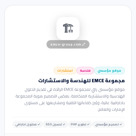
🏢 موقع شركة
🏗️
emce-group.com
🔗
موقع مؤسسي
هندسة
استشارات
مجموعة EMCE للهندسة والاستشارات
موقع مؤسسي راقٍ لمجموعة EMCE الرائدة في تقديم الحلول
الهندسية والاستشارية المتكاملة. يعكس التصميم هوية المجموعة
باحترافية عالية، ويُبرز كفاءاتها التقنية ومشاريعها على مستوى
الإمارات والعالم.
✓
تصميم مؤسسي
✓
تطوير PHP
✓
تحسين SEO
✓
محتوى احترافي