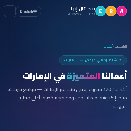
ديجيتال إيرا
E
R
A
English
UAE · رخصة 1518902
الرئيسية
أعمالنا
›
✦
نشاط رقمي مرخص — الإمارات
أعمالنا
المتميزة
في الإمارات
أكثر من 120 مشروع رقمي منجز عبر الإمارات — مواقع شركات،
متاجر إلكترونية، منصات حجز، ومواقع شخصية بأعلى معايير
الجودة.