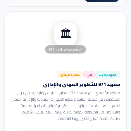
🏢 موقع شركة
🏛️
971institute.com
🔗
معهد تدريب
دبي
تطوير قيادي
معهد 971 للتطوير المهني والإداري
موقع مؤسسي راقٍ لمعهد 971 للتطوير المهني والإداري في دبي،
المتخصص في صناعة القادة وتطوير المهارات القيادية والإدارية. يعمل
المعهد مع الجامعات والوزارات الحكومية والجهات الدبلوماسية
والشركات في المنطقة، بهوية بصرية ثنائية اللغة تعكس شعاره:
صناعة القادة، تعزيز التأثير، وربط الثقافات.