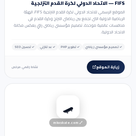
FIFS — الاتحاد الدولي لكرة القدم التزلجية
الموقع الرسمي للاتحاد الدولي لكرة القدم التزلجية FIFS، الهيئة
الرياضية الدولية التي تجمع بين رياضتي التزلج وكرة القدم في
منافسات عالمية موحدة. تصميم مؤسسي رياضي راقٍ يعكس مكانة
الاتحاد الدولية.
✓
تصميم مؤسسي رياضي
✓
تطوير PHP
✓
عد تنازلي
✓
تحسين SEO
زيارة الموقع
نشاط رقمي مرخص
🏢 موقع شركة
🛹
mkxskate.com
🔗