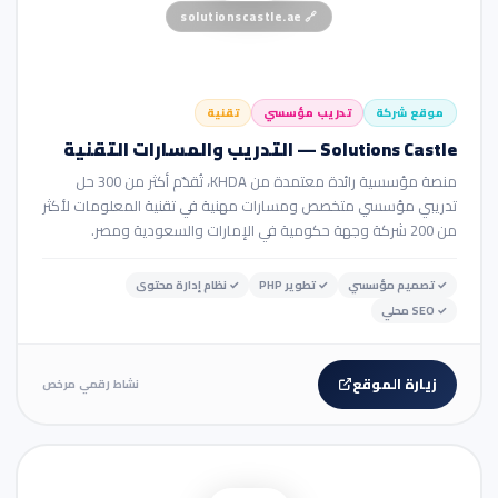
solutionscastle.ae
🔗
موقع شركة
تدريب مؤسسي
تقنية
Solutions Castle — التدريب والمسارات التقنية
منصة مؤسسية رائدة معتمدة من KHDA، تُقدّم أكثر من 300 حل
تدريبي مؤسسي متخصص ومسارات مهنية في تقنية المعلومات لأكثر
من 200 شركة وجهة حكومية في الإمارات والسعودية ومصر.
✓
تصميم مؤسسي
✓
تطوير PHP
✓
نظام إدارة محتوى
✓
SEO محلي
زيارة الموقع
نشاط رقمي مرخص
🛒 متجر إلكتروني