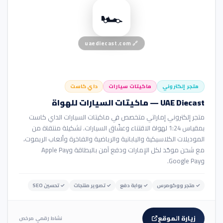
🏎️
uaediecast.com
🔗
متجر إلكتروني
ماكيتات سيارات
داي كاست
UAE Diecast — ماكيتات السيارات للهواة
متجر إلكتروني إماراتي متخصص في ماكيتات السيارات الداي كاست
بمقياس 1:24 لهواة الاقتناء وعشّاق السيارات. تشكيلة منتقاة من
الموديلات الكلاسيكية واليابانية والرياضية والفاخرة وألعاب الريموت،
مع شحن موحّد لكل الإمارات ودفع آمن بالبطاقة وApple Pay
وGoogle Pay.
✓
متجر ووكومرس
✓
بوابة دفع
✓
تصوير منتجات
✓
تحسين SEO
زيارة الموقع
نشاط رقمي مرخص