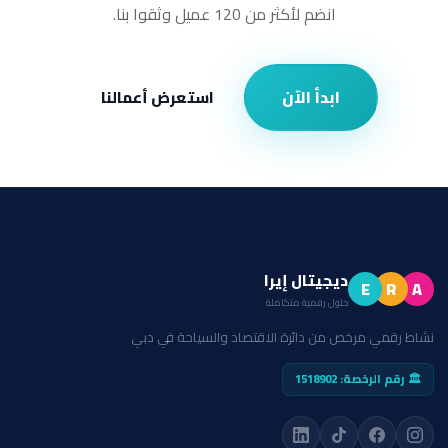
انضم لأكثر من 120 عميل وثقوا بنا.
ابدأ الآن
استعرض أعمالنا
ديجيتال إيرا
E
R
A
حلول رقمية متكاملة
نشاط رقمي مرخص من دائرة الاقتصاد والسياحة في دبي
🏛️ رقم الرخصة: 1518902