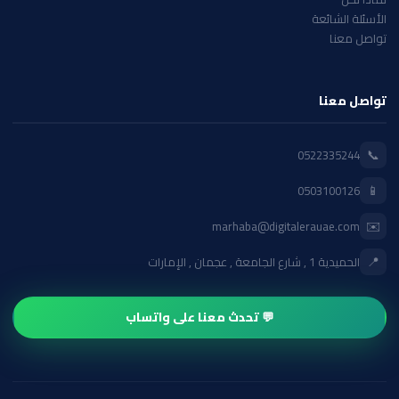
الأسئلة الشائعة
تواصل معنا
تواصل معنا
📞
0522335244
📱
0503100126
✉️
marhaba@digitalerauae.com
📍
الحميدية 1 , شارع الجامعة , عجمان , الإمارات
💬 تحدث معنا على واتساب