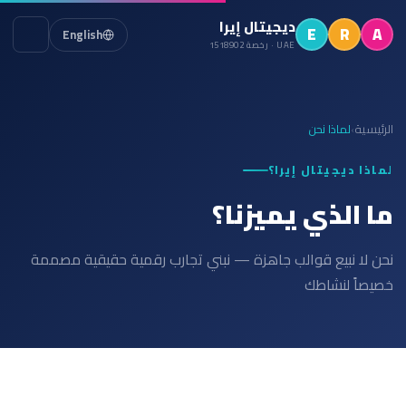
ديجيتال إيرا
E
R
A
English
UAE · رخصة 1518902
الرئيسية
لماذا نحن
›
لماذا ديجيتال إيرا؟
ما الذي يميزنا؟
نحن لا نبيع قوالب جاهزة — نبني تجارب رقمية حقيقية مصممة
خصيصاً لنشاطك